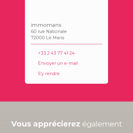
immomans
60 rue Nationale
72000 Le Mans
+33 2 43 77 41 24
Envoyer un e-mail
S'y rendre
Vous apprécierez
également