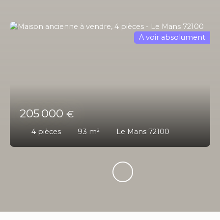
A voir absolument
205 000
€
4
pièces
93
m²
Le Mans 72100