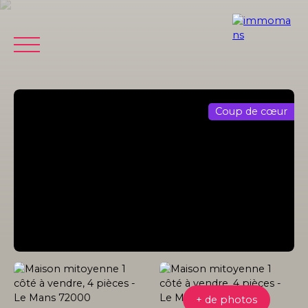
Coup de cœur
ACCUEIL
VENDRE
ACHETER
ESTIMER
LOCATION
Être
Estimation
rappelé
offerte
+ de photos