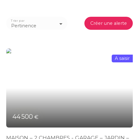
Trier par
Créer une alerte
Pertinence
A saisir
44 500
€
MAISON – 2 CHAMBRES - GARAGE – JARDIN –