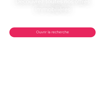
Découvrez toutes nos offres
immobilières
Ouvrir la recherche
Type d'offre
Vente
Type de bien
Maison
Localisation
Budget max (€)
Surface min (m²)