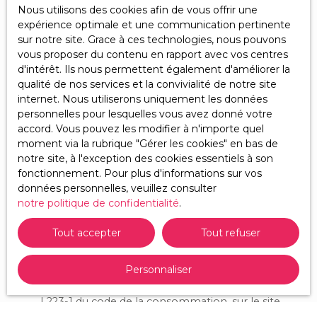
Nous utilisons des cookies afin de vous offrir une
Type de bien
expérience optimale et une communication pertinente
Maison
sur notre site. Grace à ces technologies, nous pouvons
vous proposer du contenu en rapport avec vos centres
Localisation
d'intérêt. Ils nous permettent également d'améliorer la
Beaumont-sur-Sarthe (72170)
qualité de nos services et la convivialité de notre site
internet. Nous utiliserons uniquement les données
Budget max (€)
personnelles pour lesquelles vous avez donné votre
accord. Vous pouvez les modifier à n'importe quel
Surface min (m²)
moment via la rubrique ″Gérer les cookies″ en bas de
notre site, à l'exception des cookies essentiels à son
fonctionnement. Pour plus d'informations sur vos
Pièces min
données personnelles, veuillez consulter
notre politique de confidentialité
.
J'accepte le traitement de mes données
personnelles conformément au RGPD. Si vous ne
Tout accepter
Tout refuser
souhaitez pas faire l'objet de prospection
commerciale par voie téléphonique, vous pouvez
Personnaliser
vous inscrire gratuitement sur la liste d'opposition
au démarchage téléphonique, prévu par l'article
L223-1 du code de la consommation, sur le site
Internet www.bloctel.gouv.fr ou par courrier