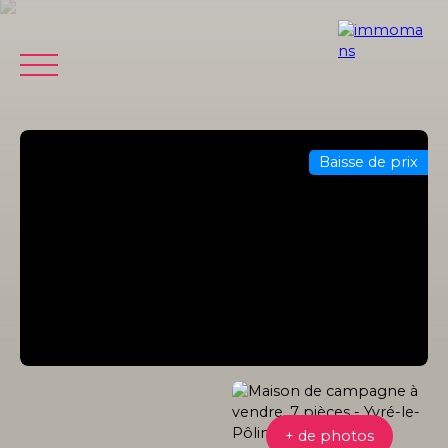
Baisse de prix
ACCUEIL
VENDRE
ACHETER
ESTIMER
LOCATION
Être
Estimation
rappelé
offerte
+ de photos