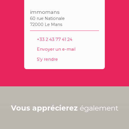
immomans
60 rue Nationale
72000 Le Mans
+33 2 43 77 41 24
Envoyer un e-mail
S'y rendre
Vous apprécierez
également