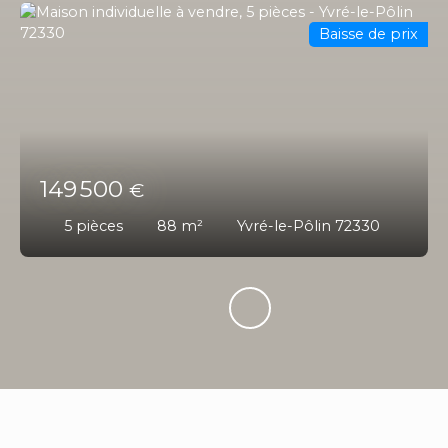
Baisse de prix
149 500
€
5
pièces
88
m²
Yvré-le-Pôlin 72330