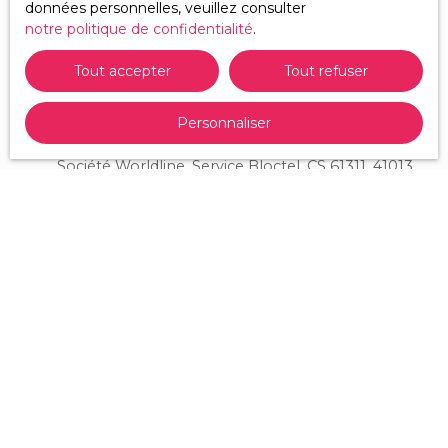
données personnelles, veuillez consulter
commerciale par voie téléphonique, vous pouvez
notre politique de confidentialité
.
vous inscrire gratuitement sur la liste d'opposition
au démarchage téléphonique, prévu par l'article
Tout accepter
Tout refuser
L223-1 du code de la consommation, sur le site
Internet www.bloctel.gouv.fr ou par courrier
Personnaliser
adressé à :
Société Worldline, Service Bloctel, CS 61311, 41013
BLOIS CEDEX.
Pour en savoir plus sur le traitement de vos
données personnelles, veuillez consulter notre
politique de confidentialité
.
Recevoir des annonces