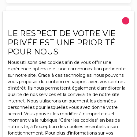
Email
Type d'offre
Vente
LE RESPECT DE VOTRE VIE
PRIVÉE EST UNE PRIORITÉ
Type de bien
Appartement
POUR NOUS
Localisation
Nous utilisons des cookies afin de vous offrir une
expérience optimale et une communication pertinente
sur notre site. Grace à ces technologies, nous pouvons
Budget max (€)
vous proposer du contenu en rapport avec vos centres
d'intérêt. Ils nous permettent également d'améliorer la
Surface min (m²)
qualité de nos services et la convivialité de notre site
internet. Nous utiliserons uniquement les données
personnelles pour lesquelles vous avez donné votre
Pièces min
accord. Vous pouvez les modifier à n'importe quel
moment via la rubrique ″Gérer les cookies″ en bas de
J'accepte le traitement de mes données
notre site, à l'exception des cookies essentiels à son
personnelles conformément au RGPD. Si vous ne
fonctionnement. Pour plus d'informations sur vos
souhaitez pas faire l'objet de prospection