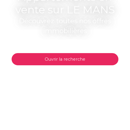
vente sur LE MANS
Découvrez toutes nos offres
immobilières
Ouvrir la recherche
Type d'offre
Vente
Type de bien
Appartement
Localisation
LE MANS
Budget max (€)