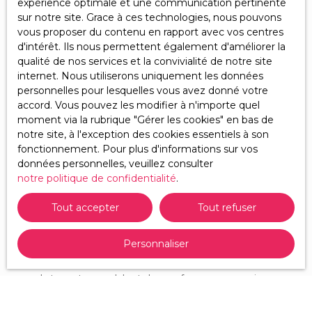
Maison
expérience optimale et une communication pertinente
sur notre site. Grace à ces technologies, nous pouvons
Localisation
vous proposer du contenu en rapport avec vos centres
Noyen-sur-Sarthe (72430)
d'intérêt. Ils nous permettent également d'améliorer la
qualité de nos services et la convivialité de notre site
Budget max (€)
internet. Nous utiliserons uniquement les données
personnelles pour lesquelles vous avez donné votre
Surface min (m²)
accord. Vous pouvez les modifier à n'importe quel
moment via la rubrique ″Gérer les cookies″ en bas de
notre site, à l'exception des cookies essentiels à son
Pièces min
fonctionnement. Pour plus d'informations sur vos
données personnelles, veuillez consulter
J'accepte le traitement de mes données
notre politique de confidentialité
.
personnelles conformément au RGPD. Si vous ne
souhaitez pas faire l'objet de prospection
Tout accepter
Tout refuser
commerciale par voie téléphonique, vous pouvez
vous inscrire gratuitement sur la liste d'opposition
Personnaliser
au démarchage téléphonique, prévu par l'article
L223-1 du code de la consommation, sur le site
Internet www.bloctel.gouv.fr ou par courrier
adressé à :