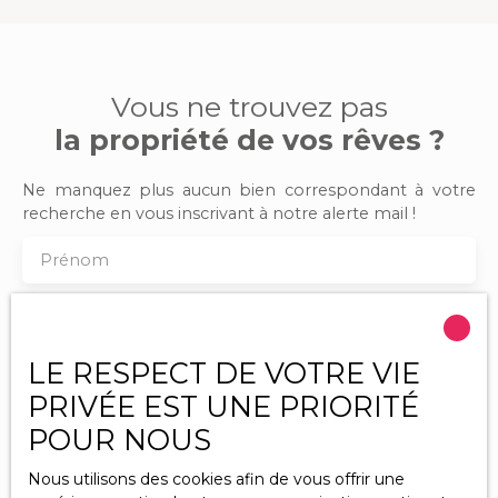
d'aménagement ✔ Proximité des commerces, écoles,
gare SNCF et services Une opportunité à découvrir
rapidement ! Que vous recherchiez une maison
familiale, un premier achat ou un investissement
immobilier à Noyen-sur-Sarthe, ce bien saura vous
Vous ne trouvez pas
séduire par son potentiel et son emplacement
la propriété de vos rêves ?
privilégié. Contactez dès maintenant IMMOMANS pour
organiser une visite et découvrir tout le potentiel de
cette maison de bourg à vendre à Noyen-sur-Sarthe.
Ne manquez plus aucun bien correspondant à votre
recherche en vous inscrivant à notre alerte mail !
Prénom
Nom
LE RESPECT DE VOTRE VIE
Email
PRIVÉE EST UNE PRIORITÉ
Type d'offre
POUR NOUS
Vente
Nous utilisons des cookies afin de vous offrir une
Type de bien