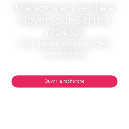
Maisons en vente à
Noyen-sur-Sarthe
(72430)
Découvrez toutes nos offres
immobilières
Ouvrir la recherche
Type d'offre
Vente
Type de bien
Maison