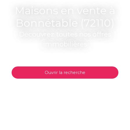
Maisons en vente à
Bonnétable (72110)
Découvrez toutes nos offres
immobilières
Ouvrir la recherche
Type d'offre
Vente
Type de bien
Maison
Localisation
Bonnétable (72110)