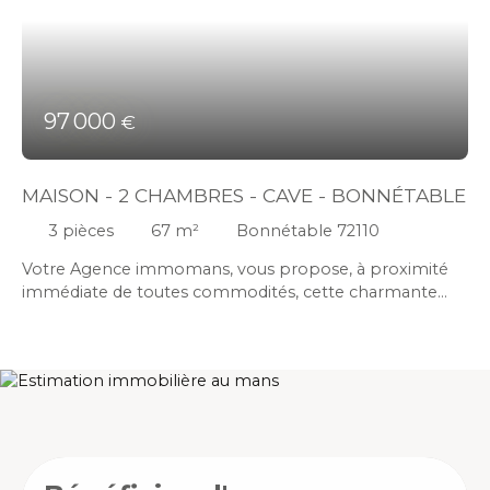
97 000
€
MAISON - 2 CHAMBRES - CAVE - BONNÉTABLE
3
pièces
67
m²
Bonnétable 72110
Votre Agence immomans, vous propose, à proximité
immédiate de toutes commodités, cette charmante
maison de 68 m² comprenant : Au rez-de-chaussée,
une cuisine indépendante de 12 m² qui donne accès à
un séjour-salle à manger lumineux de 21 m² avec
espace de rangement, un WC indépendant et une salle
d’eau fonctionnelle. Vous trouverez au premier étage
un palier qui dessert deux belles chambres dont une
avec son propre dressing. S'ajoute à ce bien une cave
de 24 m² qui vous offrira un espace de stockage