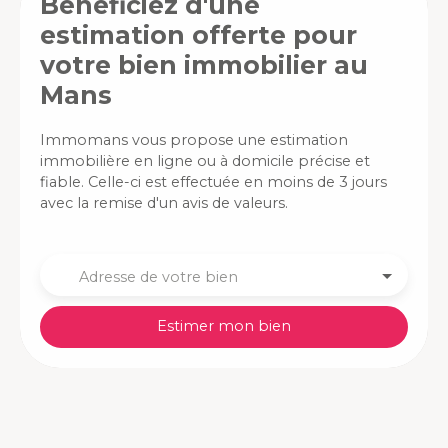
Bénéficiez d'une
supplémentaire. Vous trouverez à proximité différents
établissements scolaires, des restaurants, des
estimation offerte pour
commerces de proximités ainsi que des accès aux
votre bien immobilier au
transports en commun. Située à seulement 30 minutes
Mans
du Mans, Bonnétable est une charmante petite ville de
la Sarthe qui séduit par son authenticité et sa
convivialité. Entourée de nature, elle offre un cadre de
Immomans vous propose une estimation
vie paisible, idéal pour les familles ou ceux qui
immobilière en ligne ou à domicile précise et
recherchent le calme de la campagne tout en restant
fiable. Celle-ci est effectuée en moins de 3 jours
proches des commodités. Contactez Monsieur
avec la remise d'un avis de valeurs.
PAUTONNIER Mickael au 06 34 45 23 18
Adresse de votre bien
Estimer mon bien