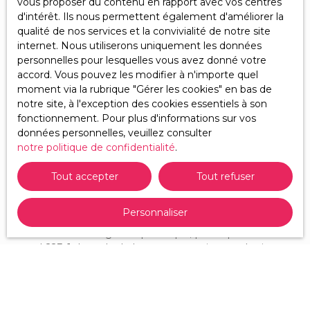
vous proposer du contenu en rapport avec vos centres
Localisation
d'intérêt. Ils nous permettent également d'améliorer la
Bonnétable (72110)
qualité de nos services et la convivialité de notre site
internet. Nous utiliserons uniquement les données
Budget max (€)
personnelles pour lesquelles vous avez donné votre
accord. Vous pouvez les modifier à n'importe quel
Surface min (m²)
moment via la rubrique ″Gérer les cookies″ en bas de
notre site, à l'exception des cookies essentiels à son
fonctionnement. Pour plus d'informations sur vos
Pièces min
données personnelles, veuillez consulter
notre politique de confidentialité
.
J'accepte le traitement de mes données
personnelles conformément au RGPD. Si vous ne
Tout accepter
Tout refuser
souhaitez pas faire l'objet de prospection
commerciale par voie téléphonique, vous pouvez
Personnaliser
vous inscrire gratuitement sur la liste d'opposition
au démarchage téléphonique, prévu par l'article
L223-1 du code de la consommation, sur le site
Internet www.bloctel.gouv.fr ou par courrier
adressé à :
Société Worldline, Service Bloctel, CS 61311, 41013