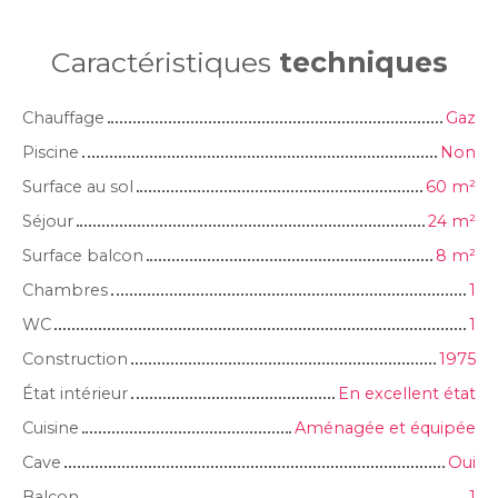
Caractéristiques
techniques
Chauffage
Gaz
Piscine
Non
Surface au sol
60
m²
Séjour
24
m²
Surface balcon
8
m²
Chambres
1
WC
1
Construction
1975
État intérieur
En excellent état
Cuisine
Aménagée et équipée
Cave
Oui
Balcon
1