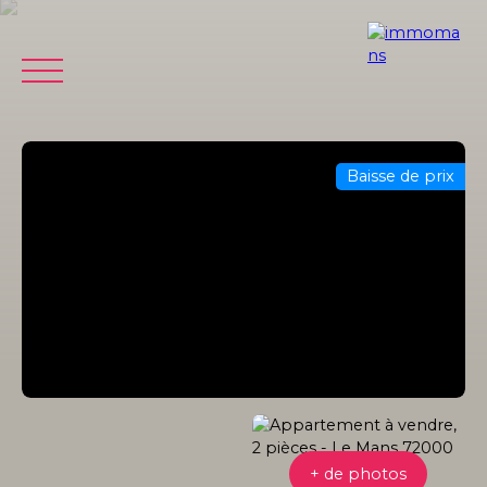
Baisse de prix
ACCUEIL
VENDRE
ACHETER
ESTIMER
LOCATION
Être
Estimation
rappelé
offerte
+ de photos