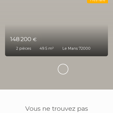
Très rare
148 200
€
2
pièces
49.5
m²
Le Mans 72000
Vous ne trouvez pas